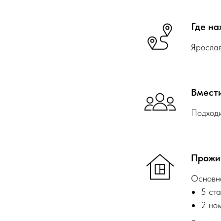
Где на
Ярослав
Вмест
Подходи
Прожи
Основно
5 ст
2 но