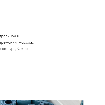
дрезиной и
церемонии, массаж.
онастырь, Свято-