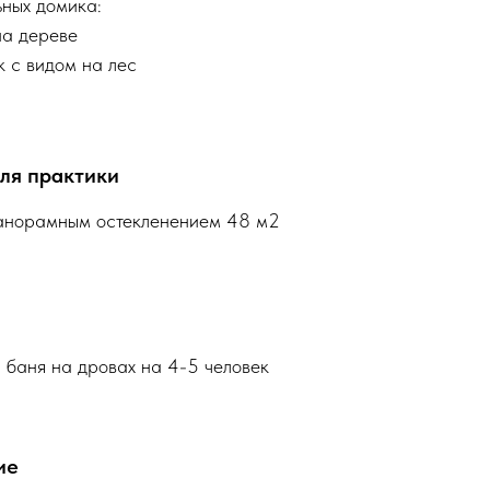
ьных домика:
на дереве
к с видом на лес
ля практики
панорамным остекленением 48 м2
 баня на дровах на 4-5 человек
ие