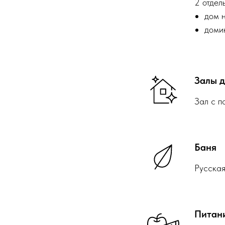
2 отдел
дом 
доми
Залы д
Зал с 
Баня
Русская
Питан