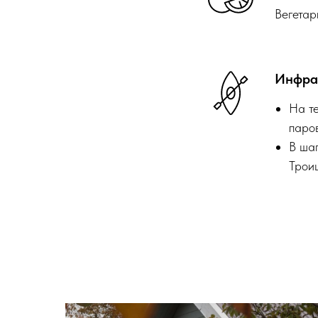
Вегетар
Инфра
На т
паро
В ша
Трои